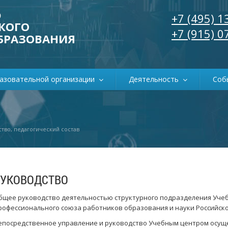
р
+7 (495) 1
КОГО
+7 (915) 0
БРАЗОВАНИЯ
разовательной организации
Деятельность
Соб
тво, педагогический состав
РУКОВОДСТВО
бщее руководство деятельностью структурного подразделения Уче
рофессионального союза работников образования и науки Российск
епосредственное управление и руководство Учебным центром осущ