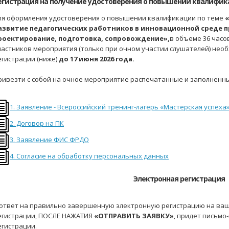
егистрация на получение удостоверения о повышении квалифик
ля оформления удостоверения о повышении квалификации по теме
азвитие педагогических работников в инновационной среде 
роектирование, подготовка, сопровождение»,
в объеме 36 часов
частников мероприятия (только при очном участии слушателей) нео
егистрации (ниже)
до 17 июня 2026 года.
ривезти с собой на очное мероприятие распечатанные и заполнен
1. Заявление - Всероссийский тренинг-лагерь «Мастерская успеха
2. Договор на ПК
3. Заявление ФИС ФРДО
4. Согласие на обработку персональных данных
Электронная регистрация
 ответ на правильно завершенную электронную регистрацию на ваш
егистрации, ПОСЛЕ НАЖАТИЯ
«ОТПРАВИТЬ ЗАЯВКУ»
, придет письм
егистрации.