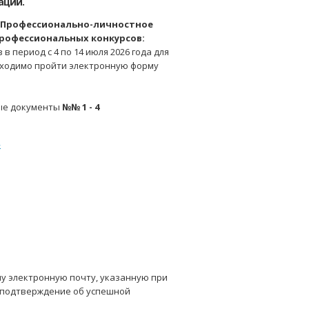
ации.
«Профессионально-личностное
профессиональных конкурсов:
 в период с 4 по 14 июля 2026 года для
бходимо пройти электронную форму
ные документы
№№ 1 - 4
»
у электронную почту, указанную при
о-подтверждение об успешной